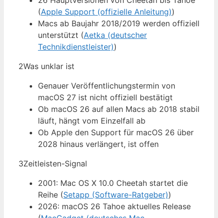
26 Hauptversionen von Cheetah bis Tahoe
(
Apple Support (offizielle Anleitung)
)
Macs ab Baujahr 2018/2019 werden offiziell
unterstützt (
Aetka (deutscher
Technikdienstleister)
)
2
Was unklar ist
Genauer Veröffentlichungstermin von
macOS 27 ist nicht offiziell bestätigt
Ob macOS 26 auf allen Macs ab 2018 stabil
läuft, hängt vom Einzelfall ab
Ob Apple den Support für macOS 26 über
2028 hinaus verlängert, ist offen
3
Zeitleisten-Signal
2001: Mac OS X 10.0 Cheetah startet die
Reihe (
Setapp (Software-Ratgeber)
)
2026: macOS 26 Tahoe aktuelles Release