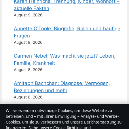
Karen Heinrichs: Trennung, Kinder, Wohnort –
aktuelle Fakten
August 9, 2026
Annette O’Toole: Biografie, Rollen und häufige
Fragen
August 8, 2026
Carmen Nebel: Was macht sie jetzt? Leben,
Familie, Krankheit
August 8, 2026
Amitabh Bachchan: Diagnose, Vermögen,
Beziehungen und mehr
August 8, 2026
Rachel Ward heute: Warum sie Hollywood den
Wir verwenden notwendige Cookies, um diese Website zu
betreiben, und – mit Ihrer Einwilligung – Analyse- und Werbe-
Rücken kehrte
Cookies, um sie zu verbessern und unsere Berichterstattung zu
August 8, 2026
finanzieren. Siehe unsere
Cookie-Richtlinie
und