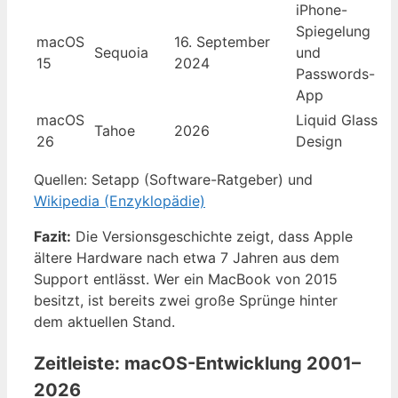
iPhone-
Spiegelung
macOS
16. September
Sequoia
und
15
2024
Passwords-
App
macOS
Liquid Glass
Tahoe
2026
26
Design
Quellen: Setapp (Software-Ratgeber) und
Wikipedia (Enzyklopädie)
Fazit:
Die Versionsgeschichte zeigt, dass Apple
ältere Hardware nach etwa 7 Jahren aus dem
Support entlässt. Wer ein MacBook von 2015
besitzt, ist bereits zwei große Sprünge hinter
dem aktuellen Stand.
Zeitleiste: macOS-Entwicklung 2001–
2026