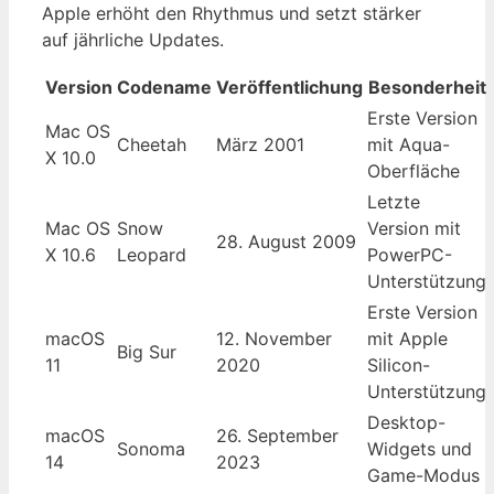
Apple erhöht den Rhythmus und setzt stärker
auf jährliche Updates.
Version
Codename
Veröffentlichung
Besonderheit
Erste Version
Mac OS
Cheetah
März 2001
mit Aqua-
X 10.0
Oberfläche
Letzte
Mac OS
Snow
Version mit
28. August 2009
X 10.6
Leopard
PowerPC-
Unterstützung
Erste Version
macOS
12. November
mit Apple
Big Sur
11
2020
Silicon-
Unterstützung
Desktop-
macOS
26. September
Sonoma
Widgets und
14
2023
Game-Modus