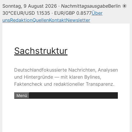
Sonntag, 9 August 2026 ·
Nachmittagsausgabe
Berlin ☀
30°C
EUR/USD 1.1535 · EUR/GBP 0.8577
Über
uns
Redaktion
Quellen
Kontakt
Newsletter
Zum
Inhalt
springen
Sachstruktur
Deutschlandfokussierte Nachrichten, Analysen
und Hintergründe — mit klaren Bylines,
Faktencheck und redaktioneller Transparenz.
Menü