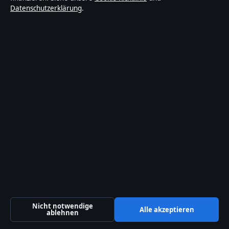
Datenschutzerklärung
.
Lokal
Politik
Reportage
Sport
Technik
Welt
Wirtschaft
Nicht notwendige
Alle akzeptieren
ablehnen
© 2026 Sachstruktur