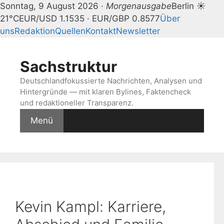
Sonntag, 9 August 2026 ·
Morgenausgabe
Berlin ☀
21°C
EUR/USD 1.1535 · EUR/GBP 0.8577
Über
uns
Redaktion
Quellen
Kontakt
Newsletter
Zum
Inhalt
Sachstruktur
springen
Deutschlandfokussierte Nachrichten, Analysen und
Hintergründe — mit klaren Bylines, Faktencheck
und redaktioneller Transparenz.
Menü
Kevin Kampl: Karriere,