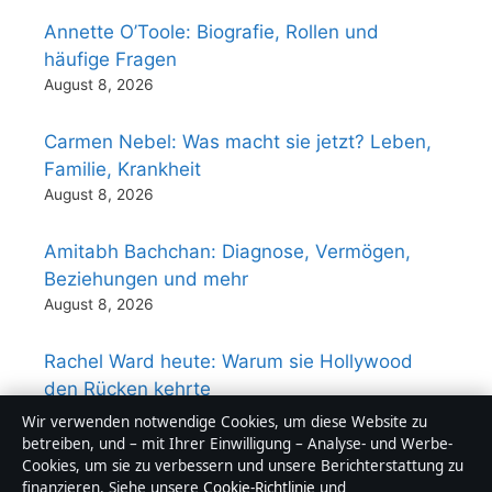
Annette O’Toole: Biografie, Rollen und
häufige Fragen
August 8, 2026
Carmen Nebel: Was macht sie jetzt? Leben,
Familie, Krankheit
August 8, 2026
Amitabh Bachchan: Diagnose, Vermögen,
Beziehungen und mehr
August 8, 2026
Rachel Ward heute: Warum sie Hollywood
den Rücken kehrte
August 8, 2026
Wir verwenden notwendige Cookies, um diese Website zu
betreiben, und – mit Ihrer Einwilligung – Analyse- und Werbe-
Cookies, um sie zu verbessern und unsere Berichterstattung zu
finanzieren. Siehe unsere
Cookie-Richtlinie
und