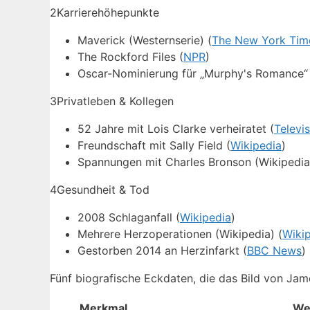
2
Karrierehöhepunkte
Maverick (Westernserie) (
The New York Tim
The Rockford Files (
NPR
)
Oscar-Nominierung für „Murphy's Romance“ 
3
Privatleben & Kollegen
52 Jahre mit Lois Clarke verheiratet (
Televi
Freundschaft mit Sally Field (
Wikipedia
)
Spannungen mit Charles Bronson (Wikipedia
4
Gesundheit & Tod
2008 Schlaganfall (
Wikipedia
)
Mehrere Herzoperationen (Wikipedia) (
Wiki
Gestorben 2014 an Herzinfarkt (
BBC News
)
Fünf biografische Eckdaten, die das Bild von Ja
Merkmal
We