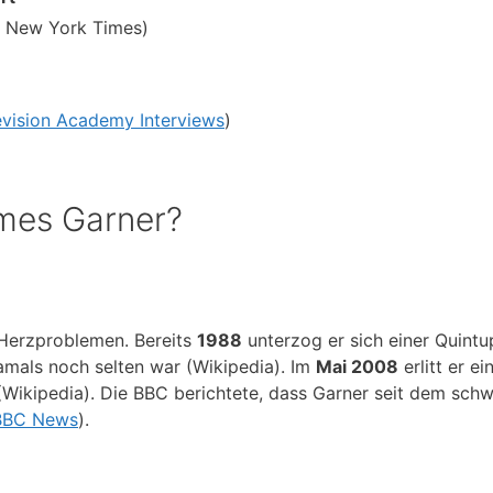
 New York Times)
evision Academy Interviews
)
ames Garner?
 Herzproblemen. Bereits
1988
unterzog er sich einer Quintu
amals noch selten war (Wikipedia). Im
Mai 2008
erlitt er ei
(Wikipedia). Die BBC berichtete, dass Garner seit dem sch
BBC News
).