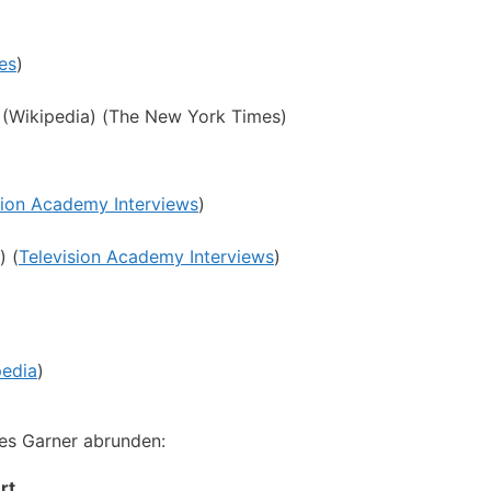
es
)
(Wikipedia) (The New York Times)
sion Academy Interviews
)
) (
Television Academy Interviews
)
pedia
)
mes Garner abrunden:
rt