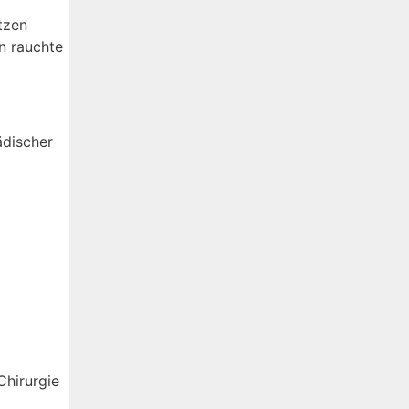
tzen
en rauchte
ädischer
Chirurgie