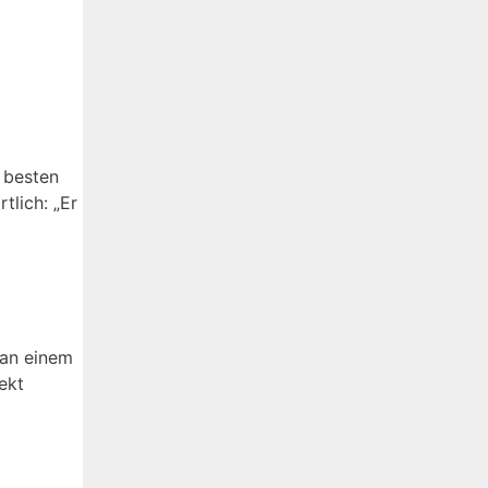
 besten
tlich: „Er
 an einem
ekt