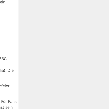
ein
(BBC
ia). Die
rfeier
 Für Fans
st sein