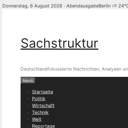
Donnerstag, 6 August 2026 ·
Abendausgabe
Berlin ⛅ 24°
Zum
Inhalt
springen
Sachstruktur
Deutschlandfokussierte Nachrichten, Analysen un
Menü
Startseite
Politik
Wirtschaft
Technik
Welt
Reportage