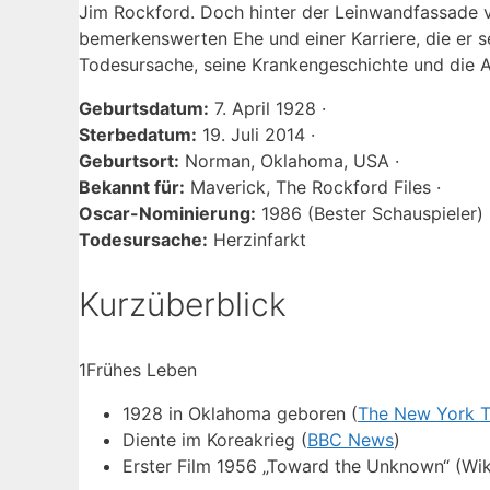
Jim Rockford. Doch hinter der Leinwandfassade v
bemerkenswerten Ehe und einer Karriere, die er se
Todesursache, seine Krankengeschichte und die An
Geburtsdatum:
7. April 1928 ·
Sterbedatum:
19. Juli 2014 ·
Geburtsort:
Norman, Oklahoma, USA ·
Bekannt für:
Maverick, The Rockford Files ·
Oscar-Nominierung:
1986 (Bester Schauspieler) 
Todesursache:
Herzinfarkt
Kurzüberblick
1
Frühes Leben
1928 in Oklahoma geboren (
The New York 
Diente im Koreakrieg (
BBC News
)
Erster Film 1956 „Toward the Unknown“ (Wik